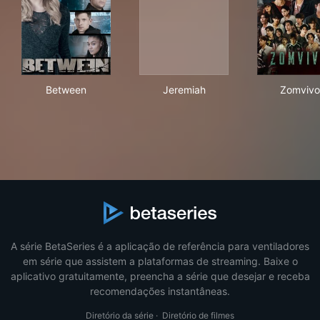
Between
Jeremiah
Zom
Between
Jeremiah
Zomvivo
A série BetaSeries é a aplicação de referência para ventiladores
em série que assistem a plataformas de streaming. Baixe o
aplicativo gratuitamente, preencha a série que desejar e receba
recomendações instantâneas.
Diretório da série
·
Diretório de filmes