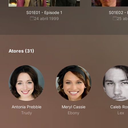
S01E01
-
Episode 1
S01E02
-
24 abril 1999
25 ab
Atores (31)
Antonia Prebble
Meryl Cassie
Caleb Ro
Trudy
Ebony
Lex