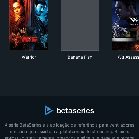
Warrior
Banana Fish
Wu 
Warrior
Banana Fish
Wu Assass
A série BetaSeries é a aplicação de referência para ventiladores
em série que assistem a plataformas de streaming. Baixe o
aplicativo gratuitamente, preencha a série que desejar e receba