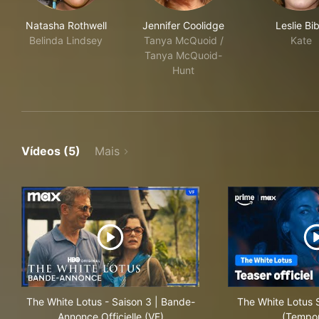
Natasha Rothwell
Jennifer Coolidge
Leslie Bi
Belinda Lindsey
Tanya McQuoid /
Kate
Tanya McQuoid-
Hunt
Vídeos (5)
Mais
The White Lotus - Saison 3 | Bande-
The White Lotus 
Annonce Officielle (VF)
(Tempo