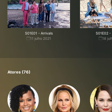
S01E01
-
Arrivals
S01E02
-
11 julho 2021
18 ju
Atores (76)