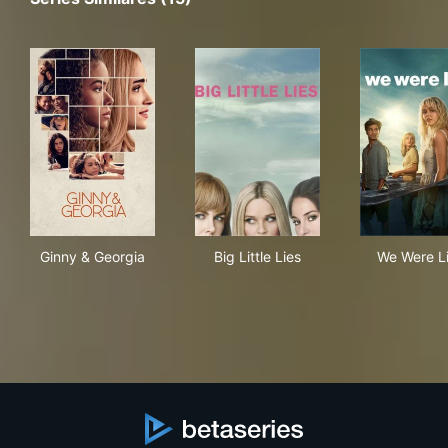
Ginny & Georgia
Big Little Lies
We 
Ginny & Georgia
Big Little Lies
We Were Li