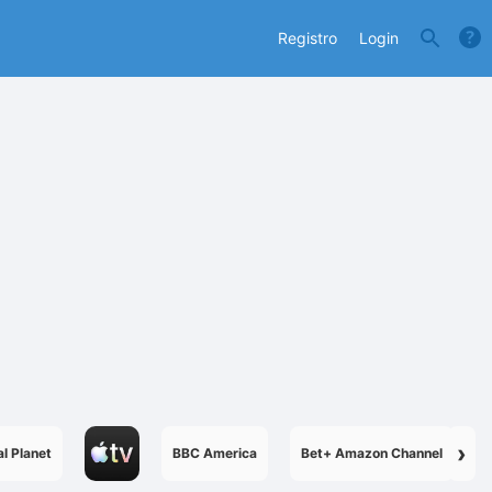
Registro
Login
›
l Planet
BBC America
Bet+ Amazon Channel