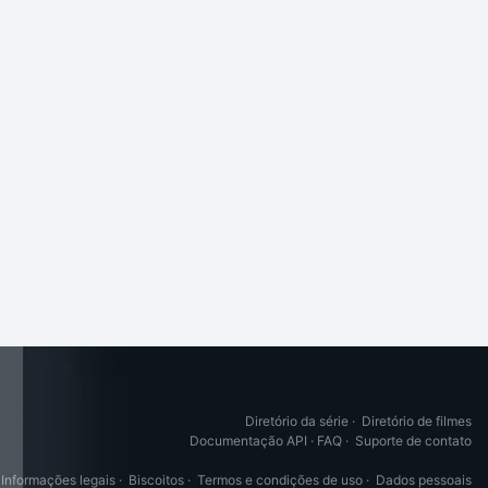
Diretório da série
·
Diretório de filmes
Documentação API
·
FAQ
·
Suporte de contato
Informações legais
·
Biscoitos
·
Termos e condições de uso
·
Dados pessoais