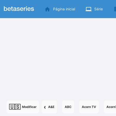
Página inicial
Série
🇺🇸
‹
Modificar
A&E
ABC
Acorn TV
Acorn