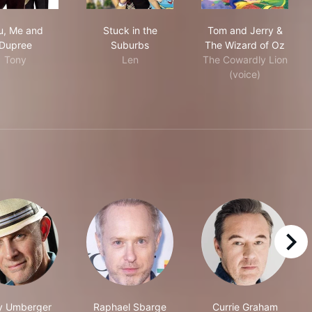
You, Me and Dupree
Stuck in the Suburbs
Tom and Jerry
u, Me and
Stuck in the
Tom and Jerry &
Dupree
Suburbs
The Wizard of Oz
Tony
Len
The Cowardly Lion
(voice)
right
y Umberger
Raphael Sbarge
Currie Graham