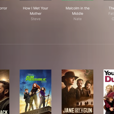
rican Horror Story
How I Met Your Mother
Malcolm in the Middle
rror
How I Met Your
Malcolm in the
The
Mother
Middle
Fat
Steve
Nate
O