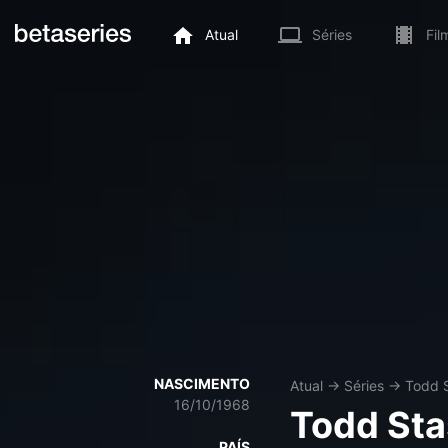
Atual
Séries
Fil
NASCIMENTO
Atual
→
Séries
→
Todd 
16/10/1968
Todd St
PAÍS