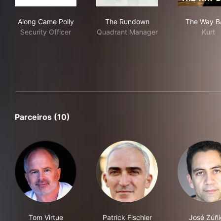
Along Came Polly
The Rundown
The
Along Came Polly
The Rundown
The Way B
Security Officer
Quadrant Manager
Kurt
Parceiros (10)
Tom Virtue
Patrick Fischler
José Zúñi