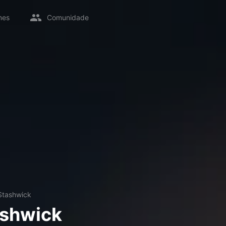
mes
Comunidade
Stashwick
ashwick