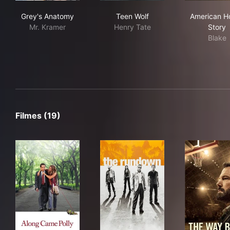
Grey's Anatomy
Teen Wolf
Ame
Grey's Anatomy
Teen Wolf
American Ho
Mr. Kramer
Henry Tate
Story
Blake
Filmes (19)