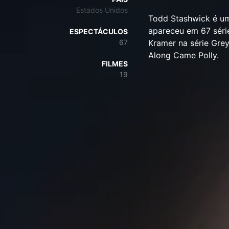
Estados Unidos
Todd Stashwick é um
apareceu em 67 séri
ESPECTÁCULOS
67
Kramer na série Gre
Along Came Polly.
FILMES
19