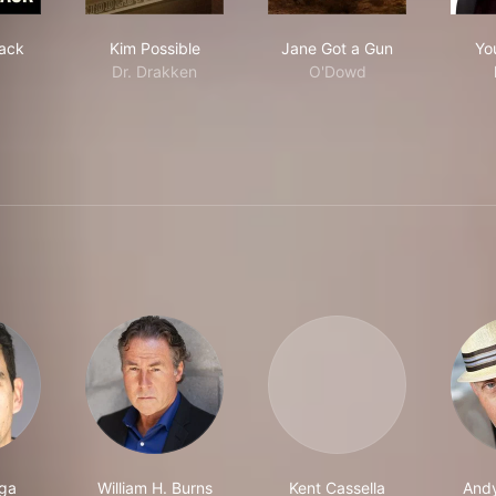
 Way Back
Kim Possible
Jane Got a Gun
ack
Kim Possible
Jane Got a Gun
Yo
Dr. Drakken
O'Dowd
ga
William H. Burns
Kent Cassella
And