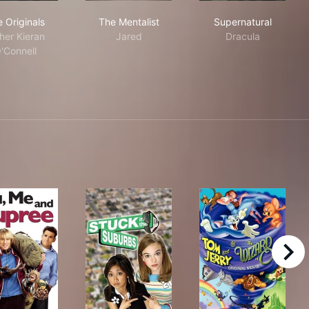
The Originals
The Mentalist
Supernatural
 Originals
The Mentalist
Supernatural
her Kieran
Jared
Dracula
'Connell
right