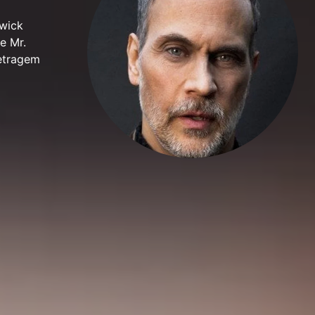
hwick
e Mr.
metragem