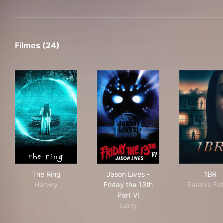
Filmes (24)
The Ring
Jason Lives - Friday the 13th
1BR
The Ring
Jason Lives -
1BR
Harvey
Friday the 13th
Sarah's Fa
Part VI
Larry