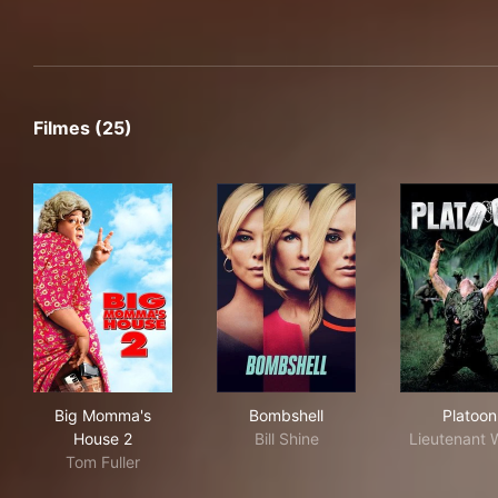
Filmes (25)
Big Momma's House 2
Bombshell
Pla
Big Momma's
Bombshell
Platoon
House 2
Bill Shine
Lieutenant 
Tom Fuller