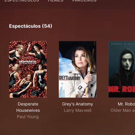
Espectáculos (54)
Desperate Housewives
Grey's Anatomy
Mr.
Desperate
Grey's Anatomy
Mr. Robo
Housewives
Larry Maxwell
Older Man a
Paul Young