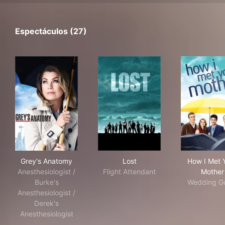
Espectáculos (27)
Grey's Anatomy
Lost
How
Grey's Anatomy
Lost
How I Met 
Anesthesiologist /
Flight Attendant
Mother
Burke's
Wedding G
Anesthesiologist /
Derek's
Anesthesiologist