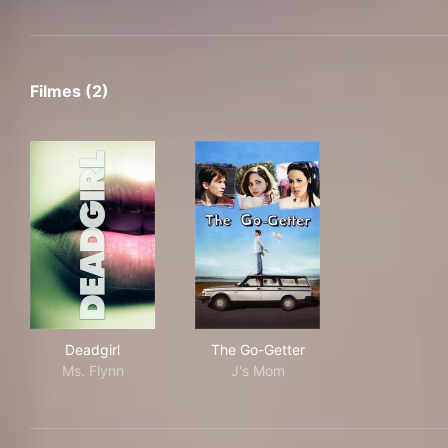
Filmes (2)
Deadgirl
The Go-Getter
Deadgirl
The Go-Getter
Ms. Flynn
J's Mom