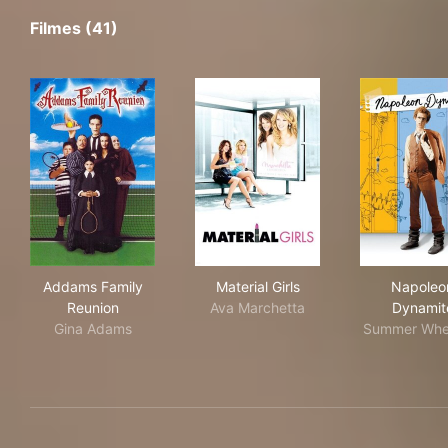
Filmes (41)
Addams Family Reunion
Material Girls
Nap
Addams Family
Material Girls
Napoleo
Reunion
Ava Marchetta
Dynamit
Gina Adams
Summer Whe