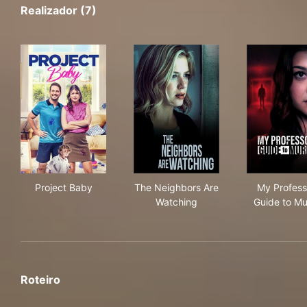
Realizador (7)
Project Baby
The Neighbors Are Watching
My 
Project Baby
The Neighbors Are
My Profess
Watching
Guide to Mu
Roteiro