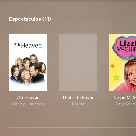
Espectáculos (11)
7th Heaven
That's So Raven
Liz
7th Heaven
That's So Raven
Lizzie McG
Sandy Jameson
Katina
Amy Sand