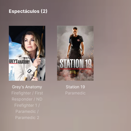
Espectáculos (2)
Grey's Anatomy
Station 19
Grey's Anatomy
Station 19
Firefighter / First
Paramedic
Responder / ND
Firefighter 1 /
Paramedic /
Paramedic 2