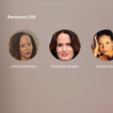
Parceiros (10)
JoAnna Rhambo
Elizabeth Reaser
Denice Se