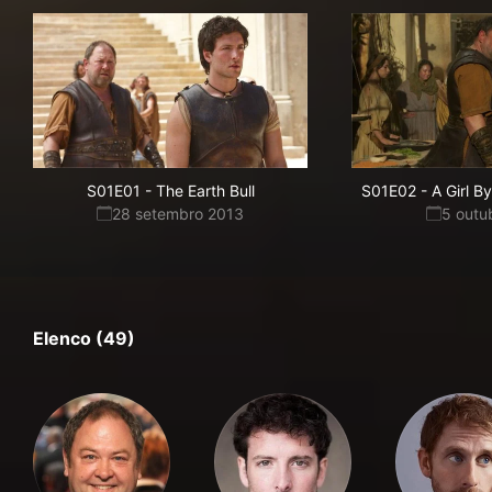
S01E01
-
The Earth Bull
S01E02
-
A Girl 
28 setembro 2013
5 outu
Elenco (49)