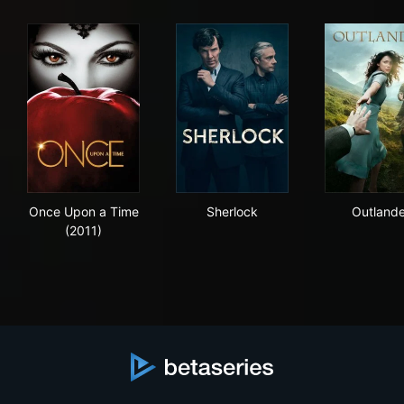
Once Upon a Time (2011)
Sherlock
Out
Once Upon a Time
Sherlock
Outlande
(2011)