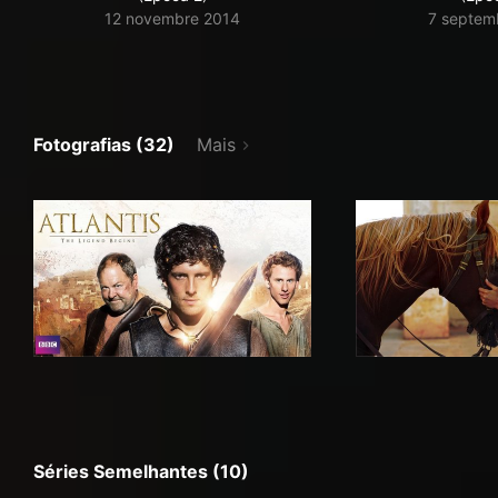
12 novembre 2014
7 septem
Fotografias (32)
Mais
Séries Semelhantes (10)