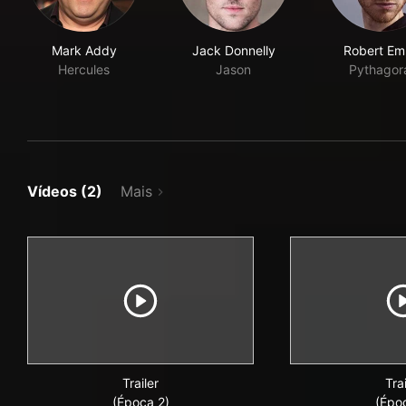
Mark Addy
Jack Donnelly
Robert E
Hercules
Jason
Pythagor
Vídeos (2)
Mais
Trailer
Trai
(Época 2)
(Épo