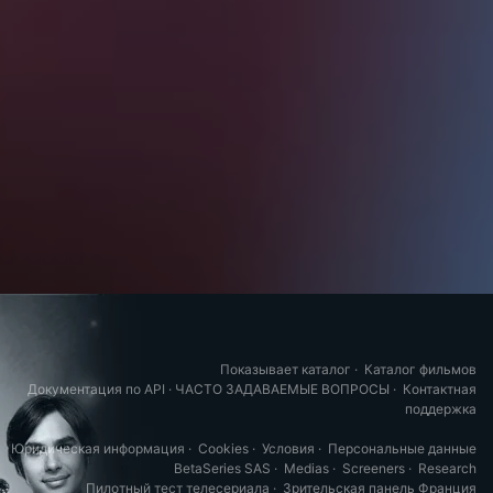
Показывает каталог
·
Каталог фильмов
Документация по API
·
ЧАСТО ЗАДАВАЕМЫЕ ВОПРОСЫ
·
Контактная
поддержка
Юридическая информация
·
Cookies
·
Условия
·
Персональные данные
BetaSeries SAS
·
Medias
·
Screeners
·
Research
Пилотный тест телесериала
·
Зрительская панель Франция