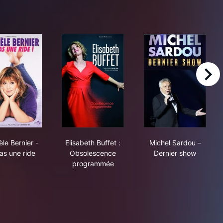
right
bats d'une effrontée
Michèle Bernier - Et pas une ride
Elisabeth Buffet : Obsolescence progr
Michel Sardou 
le Bernier -
Elisabeth Buffet :
Michel Sardou –
as une ride
Obsolescence
Dernier show
programmée