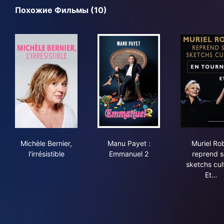
Похожие Фильмы (10)
Michèle Bernier, l'irrésistible
Manu Payet : Emmanuel 2
Muri
Michèle Bernier,
Manu Payet :
Muriel Ro
l'irrésistible
Emmanuel 2
reprend s
sketchs cult
Et…