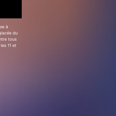
sse à
glacée du
ntre tous
les 11 et