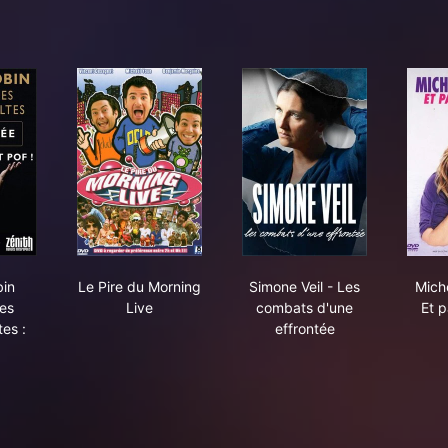
el Robin reprend ses sketchs cultes : Et pof !
Le Pire du Morning Live
Simone Veil - Les com
bin
Le Pire du Morning
Simone Veil - Les
Michè
es
Live
combats d'une
Et p
es :
effrontée