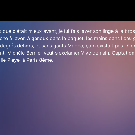
 que c'était mieux avant, je lui fais laver son linge à la bro
nche à laver, à genoux dans le baquet, les mains dans l'eau 
x degrés dehors, et sans gants Mappa, ça n'existait pas ! Co
nt, Michèle Bernier veut s'exclamer Vive demain. Captation 
lle Pleyel à Paris 8ème.