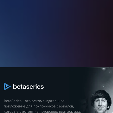
BetaSeries - это рекомендательное
приложение для поклонников сериалов,
которые смотрят на потоковых платформах.