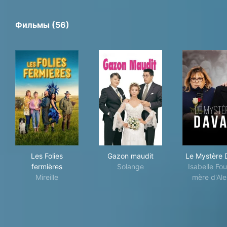
Фильмы (56)
Les Folies fermières
Gazon maudit
Le 
Les Folies
Gazon maudit
Le Mystère 
fermières
Solange
Isabelle Foui
Mireille
mère d'Ale