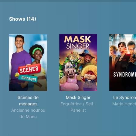
Shows (14)
Scènes de ménages
Mask Singer
Le 
Scènes de
Mask Singer
Le Syndro
ménages
Enquêtrice / Self -
Marie Heneb
Ancienne nounou
Panelist
de Manu