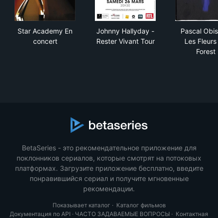
Star Academy En concert
Johnny Hallyday - Rester Viv
Pas
Star Academy En
Johnny Hallyday -
Pascal Obis
concert
Rester Vivant Tour
Les Fleurs
Forest
BetaSeries - это рекомендательное приложение для
поклонников сериалов, которые смотрят на потоковых
платформах. Загрузите приложение бесплатно, введите
понравившийся сериал и получите мгновенные
рекомендации.
Показывает каталог
·
Каталог фильмов
Документация по API
·
ЧАСТО ЗАДАВАЕМЫЕ ВОПРОСЫ
·
Контактная