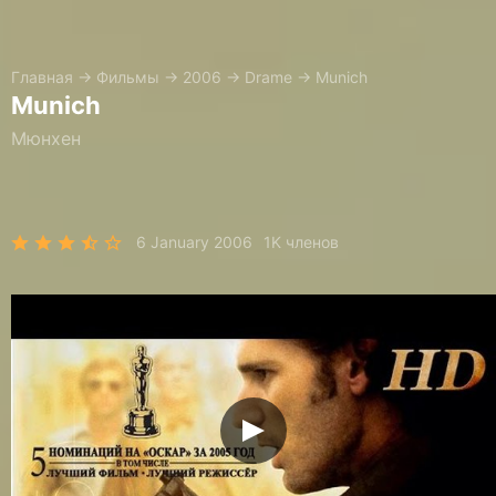
Главная
→
Фильмы
→
2006
→
Drame
→
Munich
Munich
Мюнхен
6 January 2006
1K членов