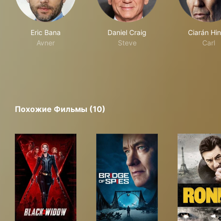
Eric Bana
Daniel Craig
Ciarán Hi
Avner
Steve
Carl
Похожие Фильмы (10)