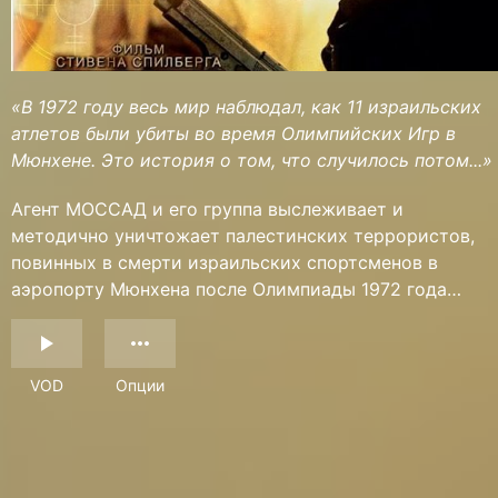
«В 1972 году весь мир наблюдал, как 11 израильских
атлетов были убиты во время Олимпийских Игр в
Мюнхене. Это история о том, что случилось потом...»
Агент МОССАД и его группа выслеживает и
методично уничтожает палестинских террористов,
повинных в смерти израильских спортсменов в
аэропорту Мюнхена после Олимпиады 1972 года…
VOD
Опции