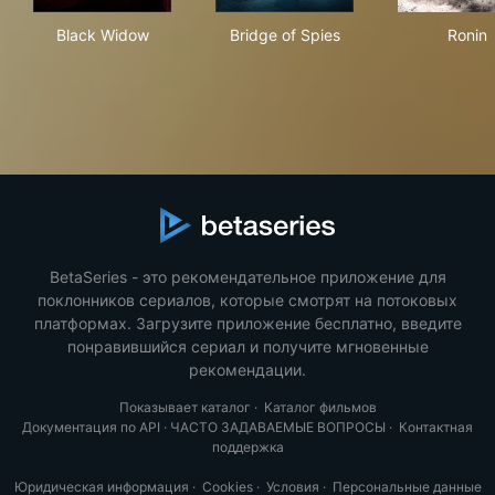
Black Widow
Bridge of Spies
Ron
Black Widow
Bridge of Spies
Ronin
BetaSeries - это рекомендательное приложение для
поклонников сериалов, которые смотрят на потоковых
платформах. Загрузите приложение бесплатно, введите
понравившийся сериал и получите мгновенные
рекомендации.
Показывает каталог
·
Каталог фильмов
Документация по API
·
ЧАСТО ЗАДАВАЕМЫЕ ВОПРОСЫ
·
Контактная
поддержка
Юридическая информация
·
Cookies
·
Условия
·
Персональные данные