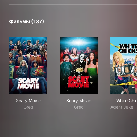
Фильмы (137)
Scary Movie
Scary Movie
Whi
Scary Movie
Scary Movie
White Chi
Greg
Greg
Agent Jake 