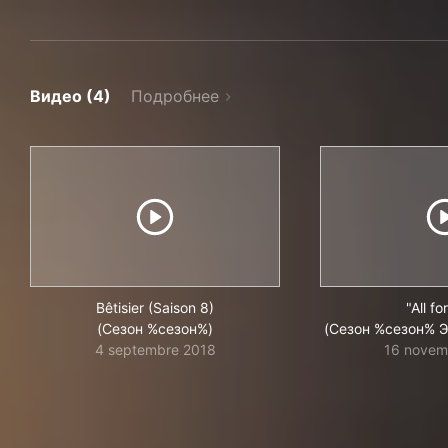
Видео (4)
Подробнее
Bêtisier (Saison 8)
"All f
(Сезон %сезон%)
(Сезон %сезон% 
4 septembre 2018
16 novem