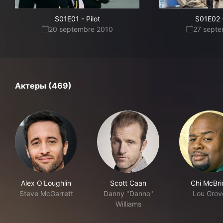
S01E01
-
Pilot
S01E02
20 septembre 2010
27 sept
Актеры (469)
Alex O'Loughlin
Scott Caan
Chi McBri
Steve McGarrett
Danny "Danno"
Lou Grov
Williams