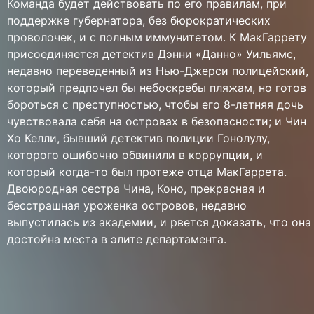
Команда будет действовать по его правилам, при
поддержке губернатора, без бюрократических
проволочек, и с полным иммунитетом. К МакГаррету
присоединяется детектив Дэнни «Данно» Уильямс,
недавно переведенный из Нью-Джерси полицейский,
который предпочел бы небоскребы пляжам, но готов
бороться с преступностью, чтобы его 8-летняя дочь
чувствовала себя на островах в безопасности; и Чин
Хо Келли, бывший детектив полиции Гонолулу,
которого ошибочно обвинили в коррупции, и
который когда-то был протеже отца МакГаррета.
Двоюродная сестра Чина, Коно, прекрасная и
бесстрашная уроженка островов, недавно
выпустилась из академии, и рвется доказать, что она
достойна места в элите департамента.