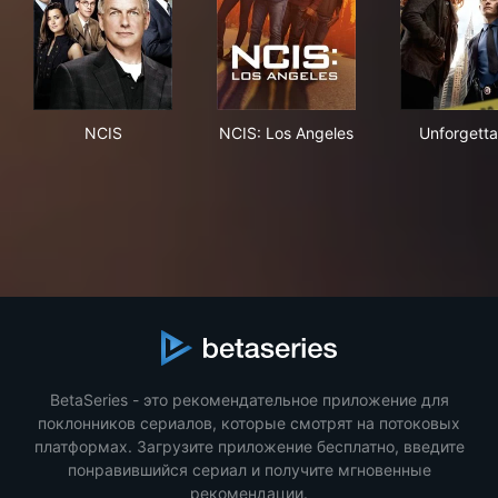
NCIS
NCIS: Los Angeles
Unf
NCIS
NCIS: Los Angeles
Unforgetta
BetaSeries - это рекомендательное приложение для
поклонников сериалов, которые смотрят на потоковых
платформах. Загрузите приложение бесплатно, введите
понравившийся сериал и получите мгновенные
рекомендации.