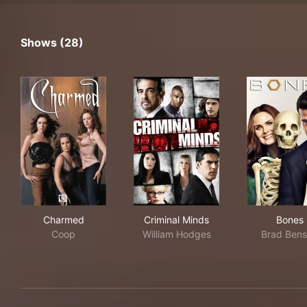
Shows (28)
Charmed
Criminal Minds
Bon
Charmed
Criminal Minds
Bones
Coop
William Hodges
Brad Ben