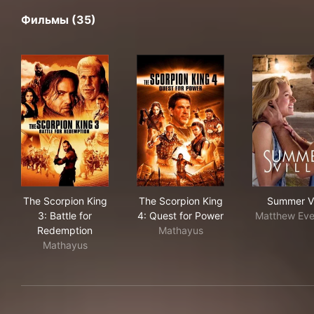
Фильмы (35)
The Scorpion King 3: Battle for Redemption
The Scorpion King 4: Quest 
Sum
The Scorpion King
The Scorpion King
Summer Vi
3: Battle for
4: Quest for Power
Matthew Eve
Redemption
Mathayus
Mathayus