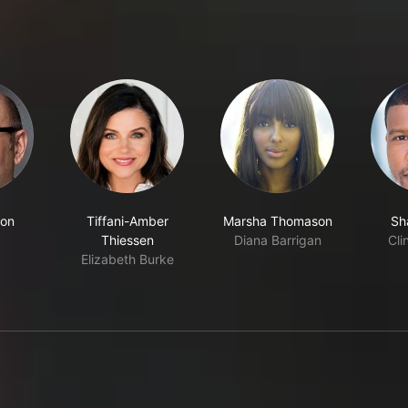
son
Tiffani-Amber
Marsha Thomason
Sha
Thiessen
Diana Barrigan
Cli
Elizabeth Burke