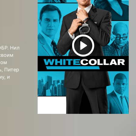
ФБР. Нил
своим
ром
ь, Питер
у, и