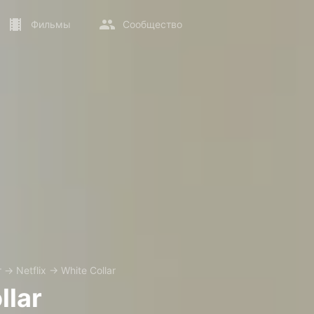
Фильмы
Сообщество
т
→
Netflix
→
White Collar
llar