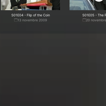
S01E04
-
Flip of the Coin
S01E05
-
The P
13 novembre 2009
20 novembr