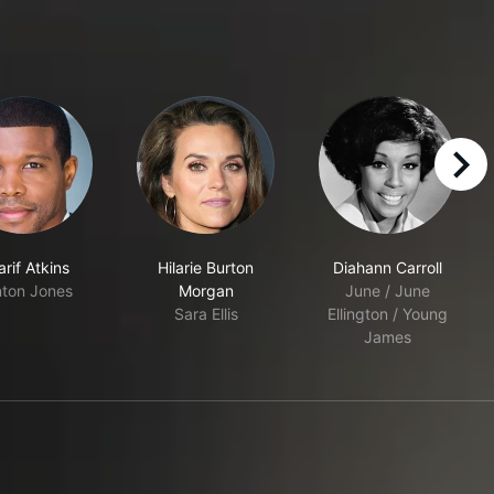
right
rif Atkins
Hilarie Burton
Diahann Carroll
nton Jones
Morgan
June / June
Sara Ellis
Ellington / Young
James