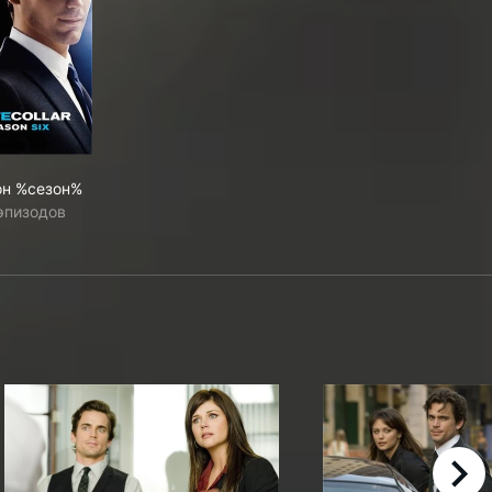
он %сезон%
эпизодов
right