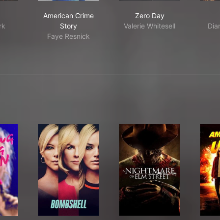
-1
American Crime Story
Zero Day
American Crime
Zero Day
rk
Story
Valerie Whitesell
Dia
Faye Resnick