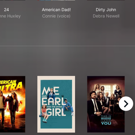
24
American Dad!
Dirty John
24
American Dad!
Dirty John
nne Huxley
Connie (voice)
Debra Newell
right