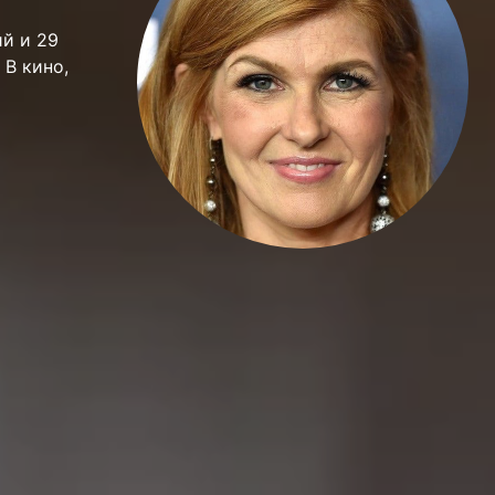
ий и 29
 В кино,