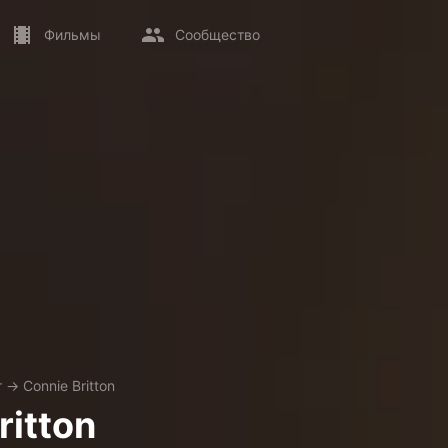
Фильмы
Сообщество
т
→
Connie Britton
ritton