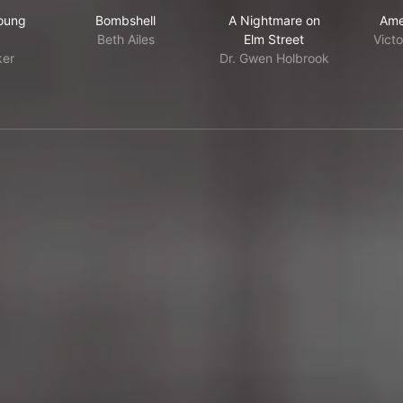
mising Young Woman
Bombshell
A Nightmare on Elm S
oung
Bombshell
A Nightmare on
Ame
Beth Ailes
Elm Street
Victo
ker
Dr. Gwen Holbrook