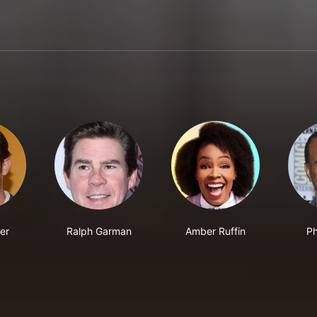
er
Ralph Garman
Amber Ruffin
Ph