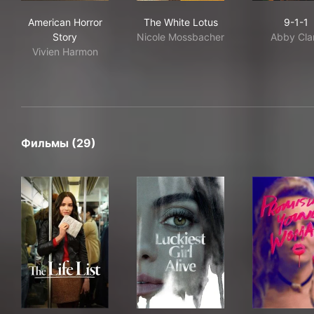
American Horror Story
The White Lotus
9-1
American Horror
The White Lotus
9-1-1
Story
Nicole Mossbacher
Abby Cla
Vivien Harmon
Фильмы (29)