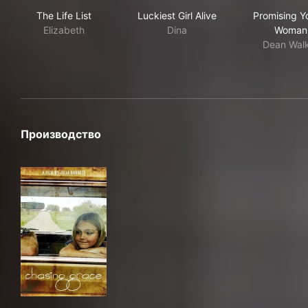
The Life List
Luckiest Girl Alive
Pro
The Life List
Luckiest Girl Alive
Promising Y
Elizabeth
Dina
Woman
Dean Wal
Производство
Chasing Grace