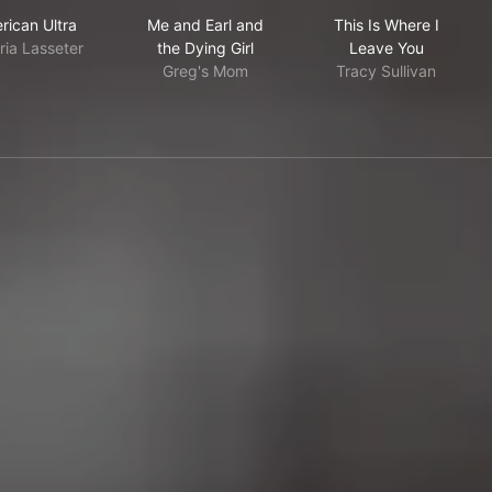
treet
American Ultra
Me and Earl and the Dying Girl
This Is Where 
rican Ultra
Me and Earl and
This Is Where I
ria Lasseter
the Dying Girl
Leave You
Greg's Mom
Tracy Sullivan