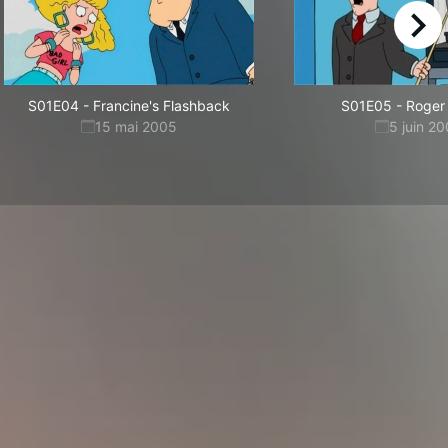
right
S01E04
-
Francine's Flashback
S01E05
-
Roger
15 mai 2005
5 juin 2