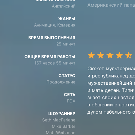
Американский папа
Английский
ЖАНРЫ
Анимация, Комедия
ВРЕМЯ ВЫПОЛНЕНИЯ
25 минут
ОБЩЕЕ ВРЕМЯ РАБОТЫ
167 часов 55 минут
Сюжет мультсериал
и республиканец до
СТАТУС
Продолжение
мужественнейший п
и мать детей. Типи
СЕТЬ
знает своих настоя
FOX
в общении с проти
дулом табельного о
ШОУРАННЕР
Seth MacFarlane
Mike Barker
Matt Weitzman