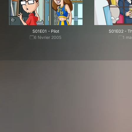
S01E01
-
Pilot
S01E02
-
Th
6 février 2005
1 ma