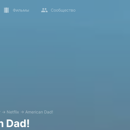
Фильмы
Сообщество
т
→
Netflix
→
American Dad!
n Dad!