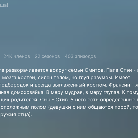
ша!
24K членов
22 сезонов
403 эпизодов
а разворачивается вокруг семьи Смитов. Папа Стэн - 
 мозга костей, силен телом, но глуп разумом. Имеет
одбородок и всегда выглаженный костюм. Франсин - 
чная домохозяйка. В меру мудрая, в меру глупая. К тому
щих родителей. Сын - Стив. У него есть определенные
воположным полом (девушки с ним общаются порой, то
ружия отца).