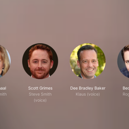
aal
Scott Grimes
Dee Bradley Baker
Bec
mith
Steve Smith
Klaus (voice)
Rog
(voice)