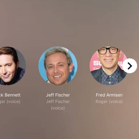
right
k Bennett
Jeff Fischer
Fred Armisen
er (voice)
Jeff Fischer
Roger (voice)
(voice)