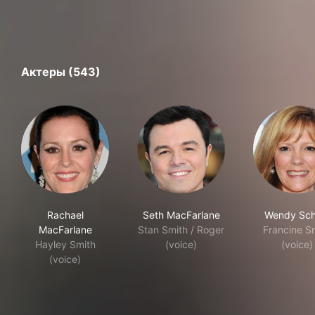
Актеры (543)
Rachael
Seth MacFarlane
Wendy Sch
MacFarlane
Stan Smith / Roger
Francine S
Hayley Smith
(voice)
(voice)
(voice)