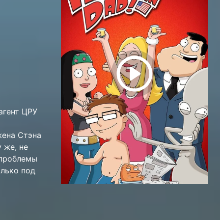
агент ЦРУ
жена Стэна
 же, не
 проблемы
лько под