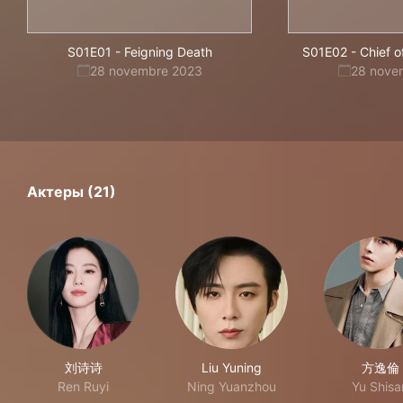
S01E01
-
Feigning Death
S01E02
-
Chief o
28 novembre 2023
28 nove
Актеры (21)
刘诗诗
Liu Yuning
方逸倫
Ren Ruyi
Ning Yuanzhou
Yu Shisa