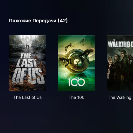
Похожие Передачи (42)
The Last of Us
The 100
The
The Last of Us
The 100
The Walking