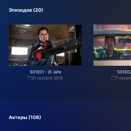
Эпизодов (20)
S01E01
-
El Jefe
S01E0
31 octobre 2015
7 nove
Актеры (108)