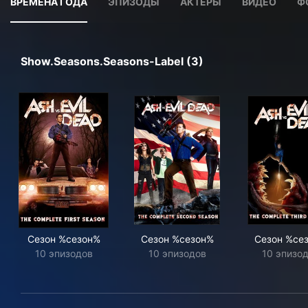
ВРЕМЕНА ГОДА
ЭПИЗОДЫ
АКТЕРЫ
ВИДЕО
Ф
Show.seasons.seasons-Label (3)
Сезон %сезон%
Сезон %сезон%
Сезон %се
10 эпизодов
10 эпизодов
10 эпизо