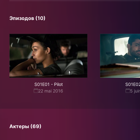
Эпизодов (10)
S01E01
-
Pilot
S01E0
22 mai 2016
5 ju
Актеры (69)