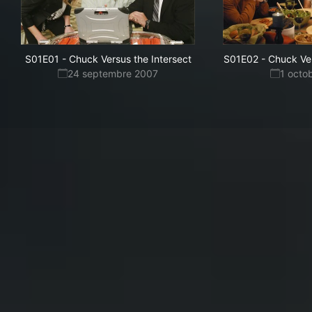
S01E01
-
Chuck Versus the Intersect
S01E02
-
Chuck Ver
24 septembre 2007
1 octo