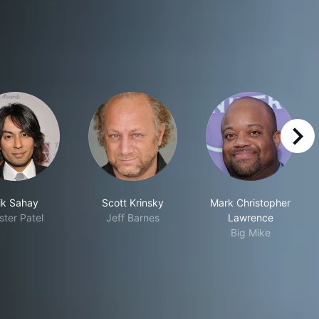
right
ik Sahay
Scott Krinsky
Mark Christopher
ster Patel
Jeff Barnes
Lawrence
Big Mike