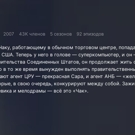
2007
43K членов
5 сезонов
92 эпизодов
Чаку, работающему в обычном торговом центре, попад
 США. Теперь у него в голове — суперкомпьютер, и он
вительства Соединенных Штатов, он продолжает жить 
о в то же время вынужден выполнять правительственн
гают агент ЦРУ — прекрасная Сара, и агент АНБ — «же
орые, в свою очередь, конкурируют между собой. Зажи
евика и мелодрамы — всё это «Чак».