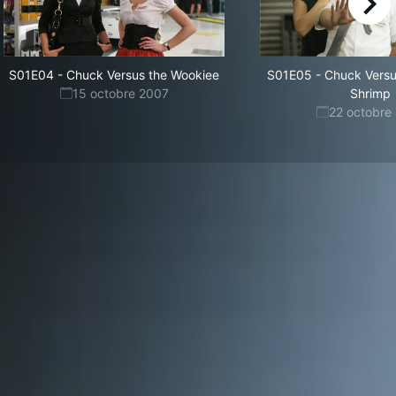
right
S01E04
-
Chuck Versus the Wookiee
S01E05
-
Chuck Versu
15 octobre 2007
Shrimp
22 octobre