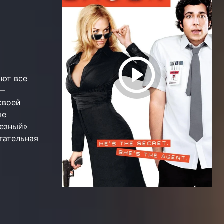
ают все
 —
своей
ые
лезный»
гательная