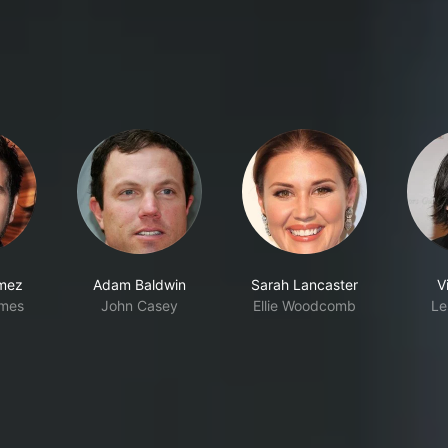
mez
Adam Baldwin
Sarah Lancaster
V
imes
John Casey
Ellie Woodcomb
Le