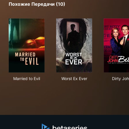
Похожие Передачи (10)
Married to Evil
Worst Ex Ever
Dir
Married to Evil
Worst Ex Ever
Dirty Jo