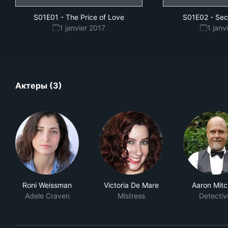
S01E01
-
The Price of Love
S01E02
-
Sec
1 janvier 2017
1 janv
Актеры (3)
Roni Weissman
Victoria De Mare
Aaron Mitc
Adele Craven
Mistress
Detectiv