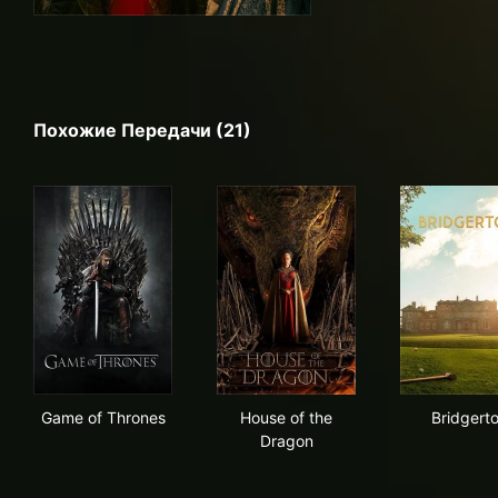
Похожие Передачи (21)
Game of Thrones
House of the Dragon
Bri
Game of Thrones
House of the
Bridgert
Dragon