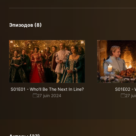
Эпизодов (8)
S01E01
-
Who'll Be The Next In Line?
S01E02
-
27 juin 2024
27 ju