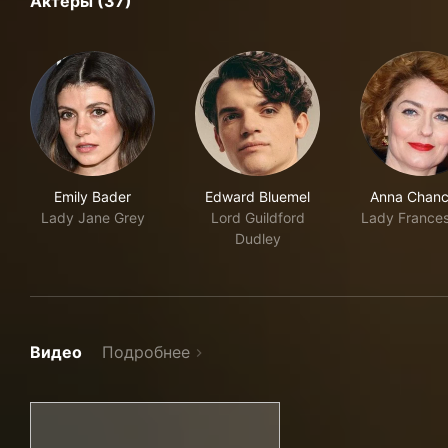
Актеры (37)
Emily Bader
Edward Bluemel
Anna Chance
Lady Jane Grey
Lord Guildford
Lady France
Dudley
Видео
Подробнее