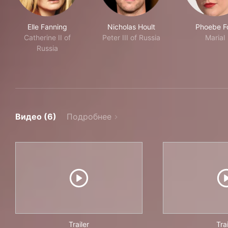
Elle Fanning
Nicholas Hoult
Phoebe F
Catherine II of
Peter III of Russia
Marial
Russia
Видео (6)
Подробнее
Trailer
Trai