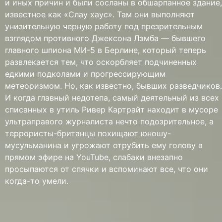
и иных причин и были сосланы в обшарпанное здание,
известное как «Слау хаус». Там они выполняют
унизительную черную работу под презрительным
взглядом противного Джексона Лэмба — бывшего
главного шпиона МИ-5 в Берлине, который теперь
развлекается тем, что оскорбляет подчиненных
едкими подколами и прогрессирующим
метеоризмом. Но, как известно, бывших разведчиков.
И когда главный недотепа, самый деятельный из всех
списанных в утиль Ривер Картрайт находит в мусоре
ультраправого журналиста нечто подозрительное, а
террористы-британцы похищают юношу-
мусульманина и угрожают отрубить ему голову в
прямом эфире на YouTube, слабаки внезапно
просыпаются от спячки и вспоминают все, что они
когда-то умели.