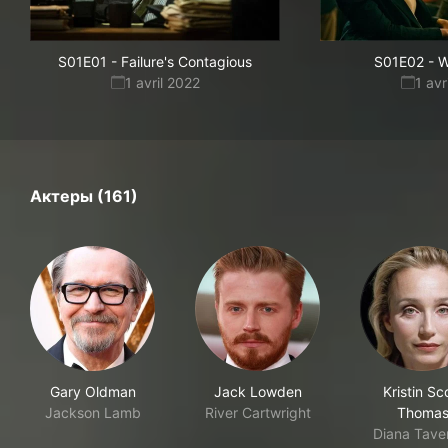
S01E01
-
Failure's Contagious
S01E02
-
W
1 avril 2022
1 avr
Актеры (161)
Gary Oldman
Jack Lowden
Kristin Sc
Jackson Lamb
River Cartwright
Thoma
Diana Tave