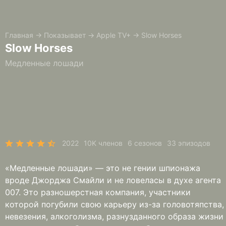
Главная
→
Показывает
→
Apple TV+
→
Slow Horses
Slow Horses
Медленные лошади
2022
10K членов
6 сезонов
33 эпизодов
«Медленные лошади» — это не гении шпионажа
вроде Джорджа Смайли и не ловеласы в духе агента
007. Это разношерстная компания, участники
которой погубили свою карьеру из-за головотяпства,
невезения, алкоголизма, разнузданного образа жизни