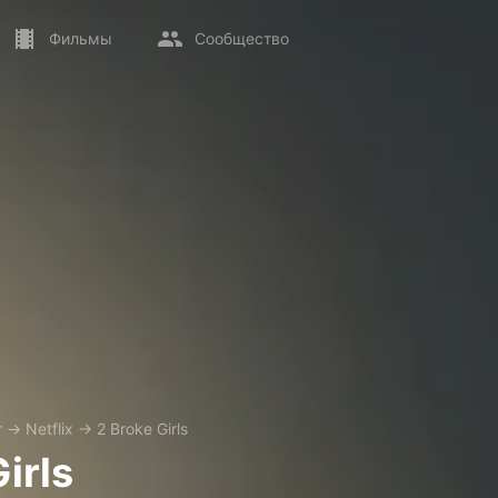
Фильмы
Сообщество
т
→
Netflix
→
2 Broke Girls
irls