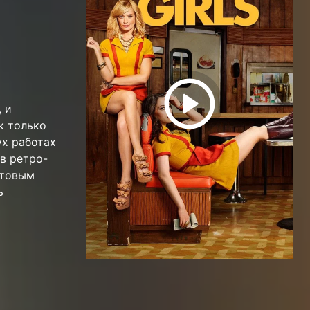
 и
к только
ух работах
 в ретро-
стовым
ь