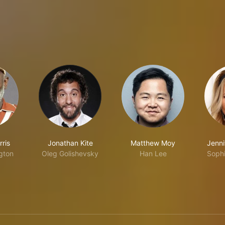
rris
Jonathan Kite
Matthew Moy
Jenni
gton
Oleg Golishevsky
Han Lee
Sophi