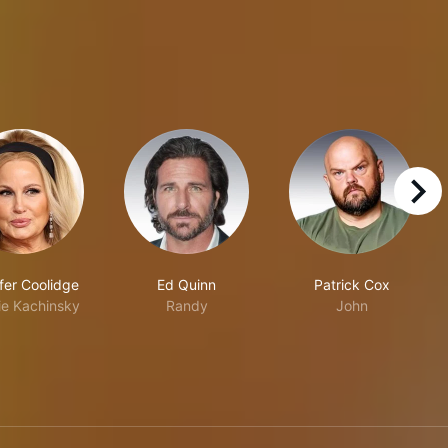
right
fer Coolidge
Ed Quinn
Patrick Cox
e Kachinsky
Randy
John