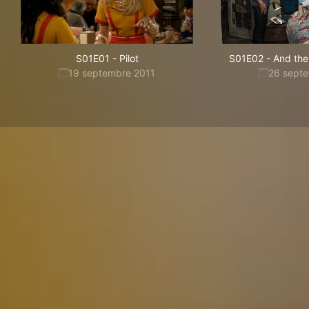
S01E01
-
Pilot
S01E02
-
And the
19 septembre 2011
26 sept