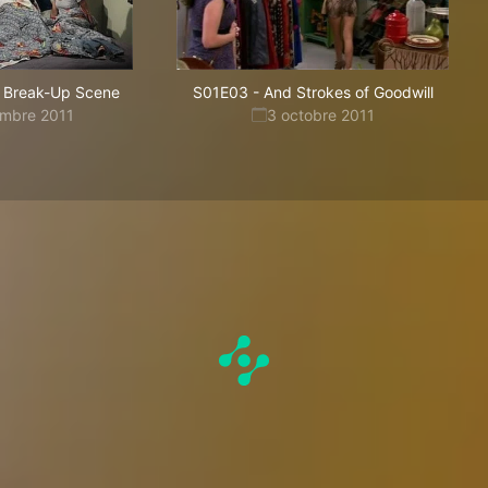
 Break-Up Scene
S01E03
-
And Strokes of Goodwill
embre 2011
3 octobre 2011