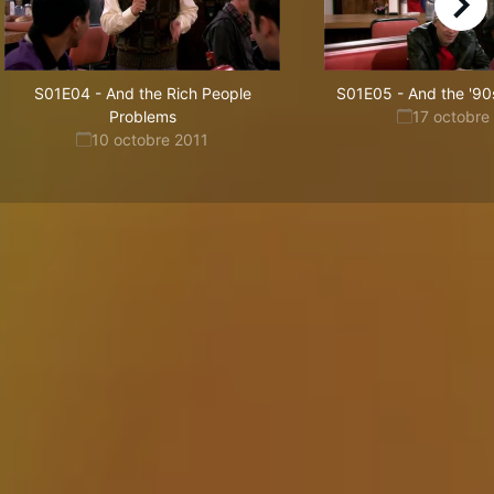
right
S01E04
-
And the Rich People
S01E05
-
And the '90
Problems
17 octobre
10 octobre 2011