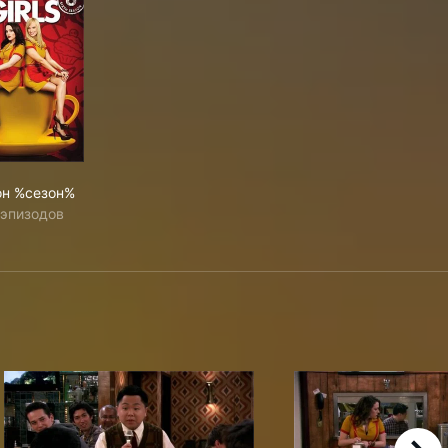
он %сезон%
 эпизодов