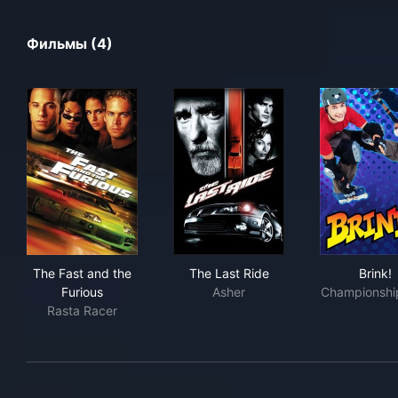
Фильмы (4)
The Fast and the Furious
The Last Ride
Brin
The Fast and the
The Last Ride
Brink!
Furious
Asher
Championshi
Rasta Racer