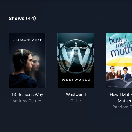
Shows (44)
13 Reasons Why
Westworld
How
13 Reasons Why
Westworld
How I Met 
Andrew Gerges
Gitlitz
Mother
Random G