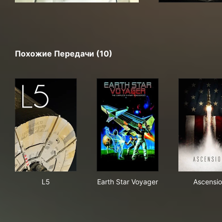
Похожие Передачи (10)
L5
Earth Star Voyager
Asc
L5
Earth Star Voyager
Ascensi