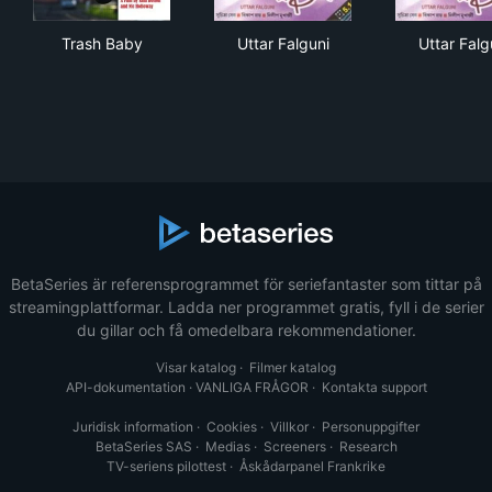
Trash Baby
Uttar Falguni
Utta
Trash Baby
Uttar Falguni
Uttar Falg
BetaSeries är referensprogrammet för seriefantaster som tittar på
streamingplattformar. Ladda ner programmet gratis, fyll i de serier
du gillar och få omedelbara rekommendationer.
Visar katalog
·
Filmer katalog
API-dokumentation
·
VANLIGA FRÅGOR
·
Kontakta support
Juridisk information
·
Cookies
·
Villkor
·
Personuppgifter
BetaSeries SAS
·
Medias
·
Screeners
·
Research
TV-seriens pilottest
·
Åskådarpanel Frankrike