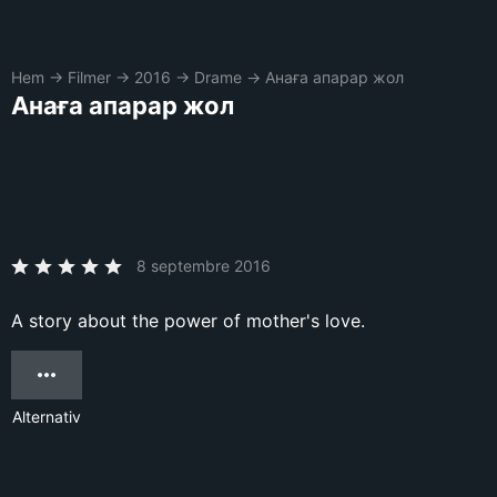
Hem
→
Filmer
→
2016
→
Drame
→
Анаға апарар жол
Анаға апарар жол
8 septembre 2016
A story about the power of mother's love.
Alternativ