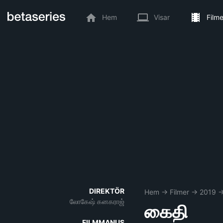
Hem
Visar
Filme
DIREKTÖR
Hem
→
Filmer
→
2019
லோகேஷ் கனகராஜ்
கைதி
FILMMANUS