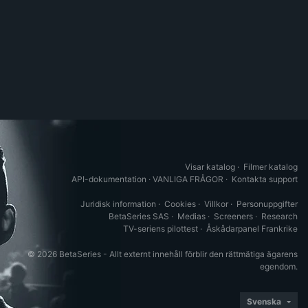
Visar katalog
·
Filmer katalog
API-dokumentation
·
VANLIGA FRÅGOR
·
Kontakta support
Juridisk information
·
Cookies
·
Villkor
·
Personuppgifter
BetaSeries SAS
·
Medias
·
Screeners
·
Research
TV-seriens pilottest
·
Åskådarpanel Frankrike
© 2026 BetaSeries - Allt externt innehåll förblir den rättmätiga ägarens
egendom.
Svenska