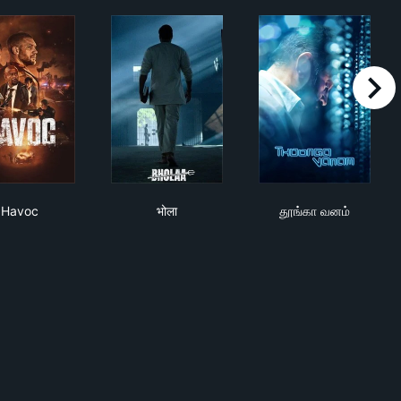
right
Havoc
भोला
தூங்கா வனம்
Havoc
भोला
தூங்கா வனம்