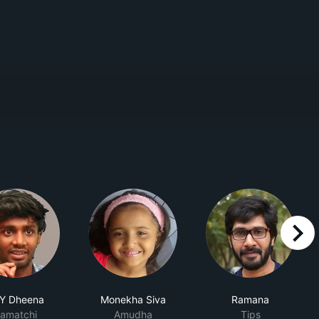
right
Y Dheena
Monekha Siva
Ramana
amatchi
Amudha
Tips