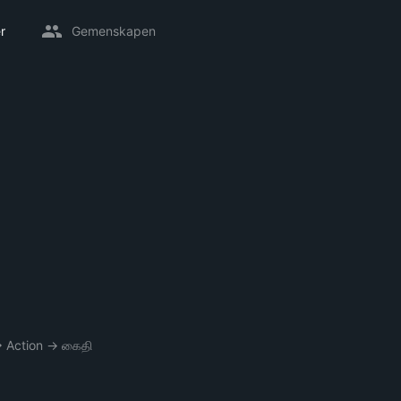
r
Gemenskapen
→
Action
→
கைதி