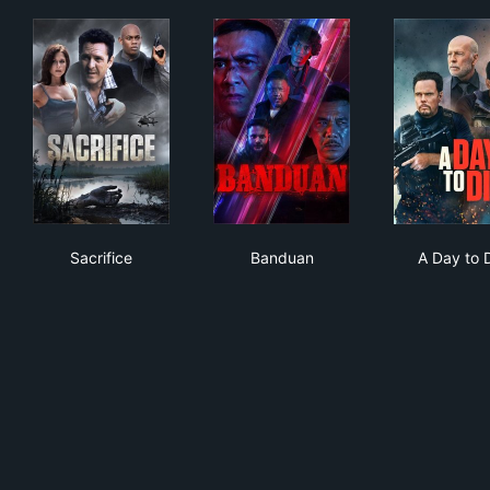
Sacrifice
Banduan
A D
Sacrifice
Banduan
A Day to 