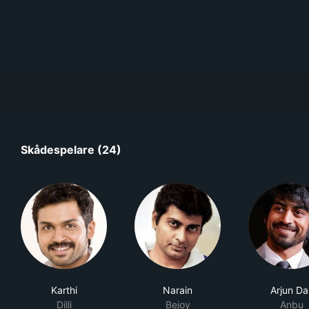
Skådespelare (24)
Karthi
Narain
Arjun Da
Dilli
Bejoy
Anbu