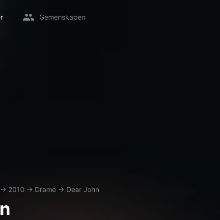
r
Gemenskapen
→
2010
→
Drame
→
Dear John
hn