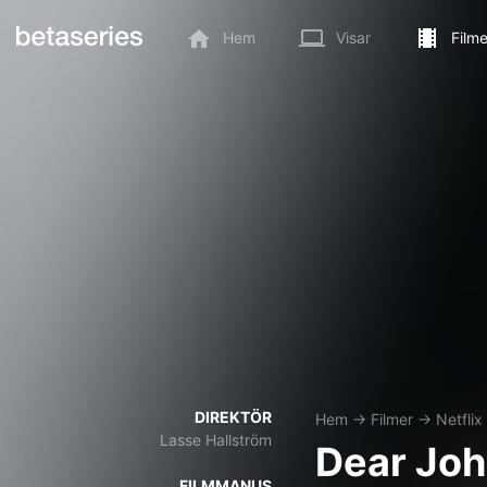
Hem
Visar
Filme
DIREKTÖR
Hem
→
Filmer
→
Netflix
Lasse Hallström
Dear Jo
FILMMANUS