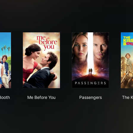
 Kissing Booth
Me Before You
Passengers
Booth
Me Before You
Passengers
The K