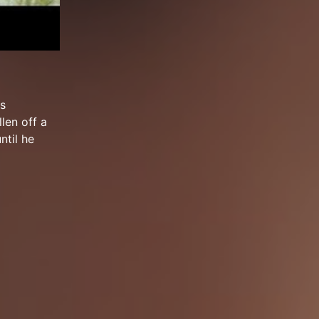
s
len off a
ntil he