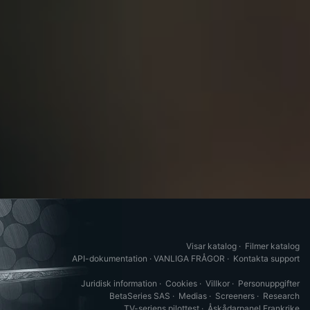
Visar katalog
·
Filmer katalog
API-dokumentation
·
VANLIGA FRÅGOR
·
Kontakta support
Juridisk information
·
Cookies
·
Villkor
·
Personuppgifter
BetaSeries SAS
·
Medias
·
Screeners
·
Research
TV-seriens pilottest
·
Åskådarpanel Frankrike