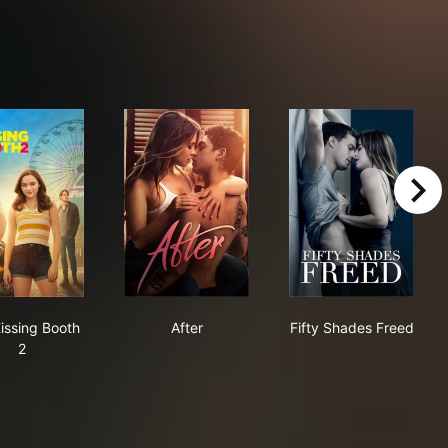
right
The Kissing Booth 2
After
Fifty Shades F
issing Booth
After
Fifty Shades Freed
2