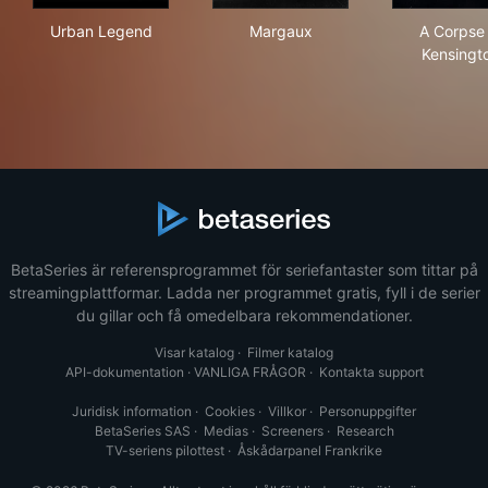
Urban Legend
Margaux
A C
Urban Legend
Margaux
A Corpse 
Kensingt
BetaSeries är referensprogrammet för seriefantaster som tittar på
streamingplattformar. Ladda ner programmet gratis, fyll i de serier
du gillar och få omedelbara rekommendationer.
Visar katalog
·
Filmer katalog
API-dokumentation
·
VANLIGA FRÅGOR
·
Kontakta support
Juridisk information
·
Cookies
·
Villkor
·
Personuppgifter
BetaSeries SAS
·
Medias
·
Screeners
·
Research
TV-seriens pilottest
·
Åskådarpanel Frankrike