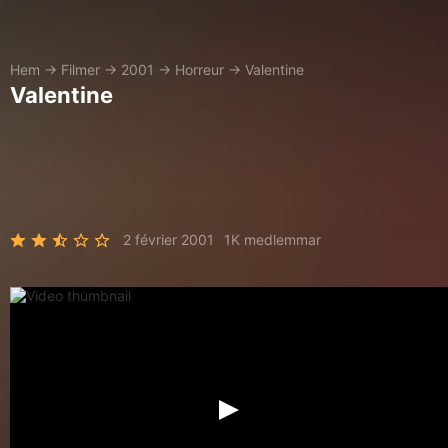
Hem
→
Filmer
→
2001
→
Horreur
→
Valentine
Valentine
2 février 2001
1K medlemmar