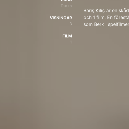
Durka
Barış Kılıç är en skå
och 1 film. En förestä
VISNINGAR
3
som Berk i spelfilm
FILM
1