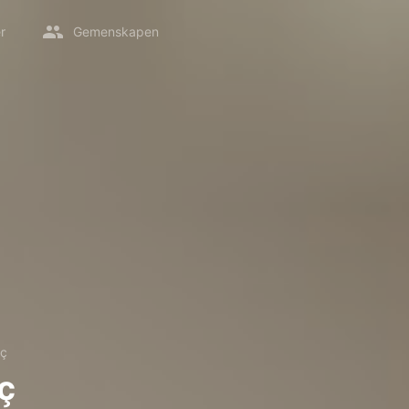
r
Gemenskapen
ıç
ıç