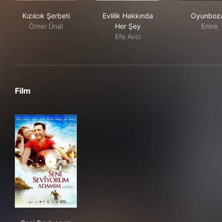
Kızılcık Şerbeti
Evlilik Hakkında Her Şey
Oyu
Kızılcık Şerbeti
Evlilik Hakkında
Oyunboz
Ömer Ünal
Her Şey
Emre
Efe Avcı
Film
Seni Seviyorum Adamım