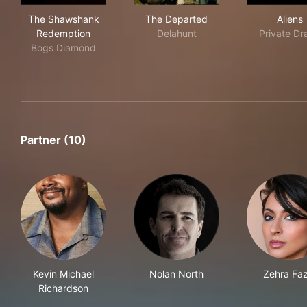
The Shawshank Redemption
The Departed
Alie
The Shawshank
The Departed
Aliens
Redemption
Delahunt
Private Dr
Bogs Diamond
Partner (10)
Kevin Michael
Nolan North
Zehra Faz
Richardson