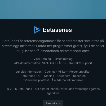
BetaSeries är referensprogrammet för seriefantaster som tittar på
streamingplattformar. Ladda ner programmet gratis, fyll i de serier
du gillar och få omedelbara rekommendationer.
Visar katalog
·
Filmer katalog
API-dokumentation
·
VANLIGA FRÅGOR
·
Kontakta support
Juridisk information
·
Cookies
·
Villkor
·
Personuppgifter
BetaSeries SAS
·
Medias
·
Screeners
·
Research
TV-seriens pilottest
·
Åskådarpanel Frankrike
© 2026 BetaSeries - Allt externt innehåll förblir den rättmätiga ägarens
egendom.
Svenska