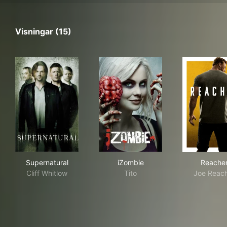
Visningar (15)
Supernatural
iZombie
Rea
Supernatural
iZombie
Reache
Cliff Whitlow
Tito
Joe Reac