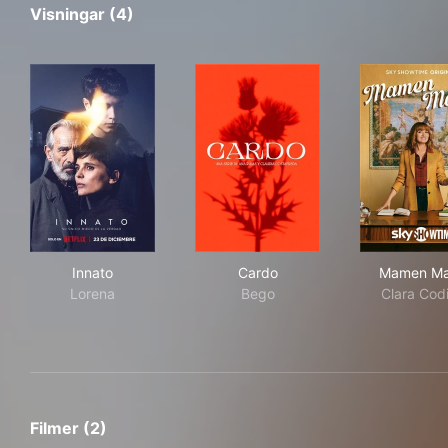
Visningar (4)
Innato
Cardo
Mam
Innato
Cardo
Mamen M
Lorena
Bego
Clara Cod
Filmer (2)