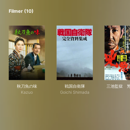
Filmer (10)
秋刀魚の味
戦国自衛隊
三
秋刀魚の味
戦国自衛隊
三池監獄 
Kazuo
Goichi Shimada