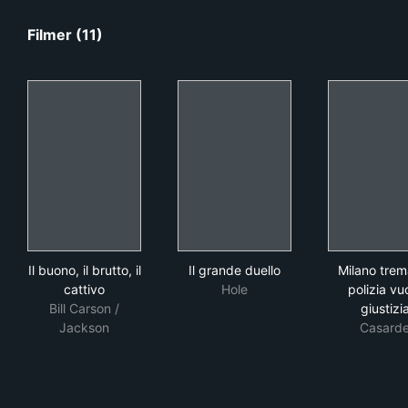
Filmer (11)
Il buono, il brutto, il cattivo
Il grande duello
Mila
Il buono, il brutto, il
Il grande duello
Milano trem
cattivo
Hole
polizia vu
Bill Carson /
giustizi
Jackson
Casard