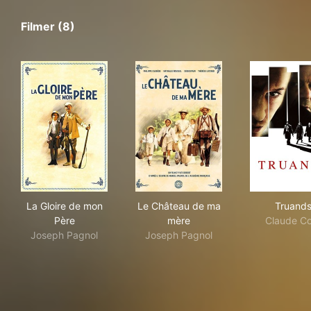
Filmer (8)
La Gloire de mon Père
Le Château de ma mère
Tru
La Gloire de mon
Le Château de ma
Truand
Père
mère
Claude Co
Joseph Pagnol
Joseph Pagnol