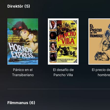
Direktör (5)
Pánico en el Transiberiano
El desafío de Pancho Villa
El 
Pánico en el
El desafío de
El precio d
Transiberiano
Pancho Villa
hombre
Filmmanus (6)