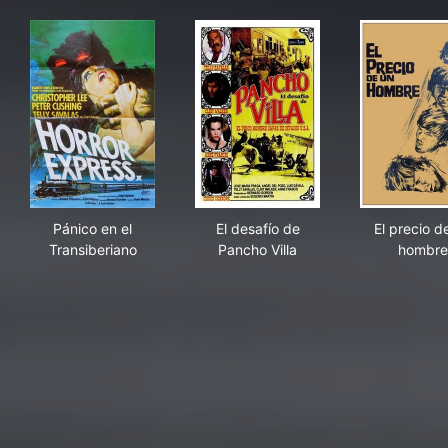
Pánico en el Transiberiano
El desafío de Pancho Villa
El 
Pánico en el
El desafío de
El precio d
Transiberiano
Pancho Villa
hombre