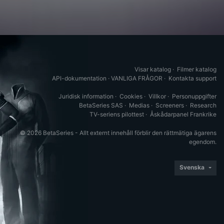
Visar katalog
·
Filmer katalog
API-dokumentation
·
VANLIGA FRÅGOR
·
Kontakta support
Juridisk information
·
Cookies
·
Villkor
·
Personuppgifter
BetaSeries SAS
·
Medias
·
Screeners
·
Research
TV-seriens pilottest
·
Åskådarpanel Frankrike
© 2026 BetaSeries - Allt externt innehåll förblir den rättmätiga ägarens
egendom.
Svenska