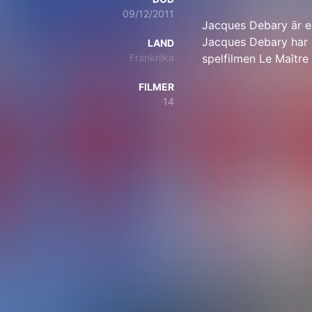
09/12/2011
Jacques Debary är e
Jacques Debary har m
LAND
Frankriika
spelfilmen Le Maître 
FILMER
14