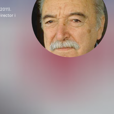
2011).
rector i