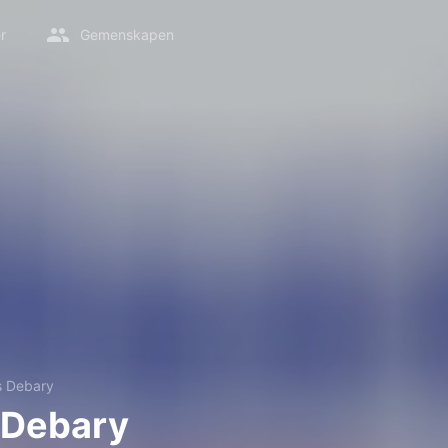
r
Gemenskapen
 Debary
 Debary