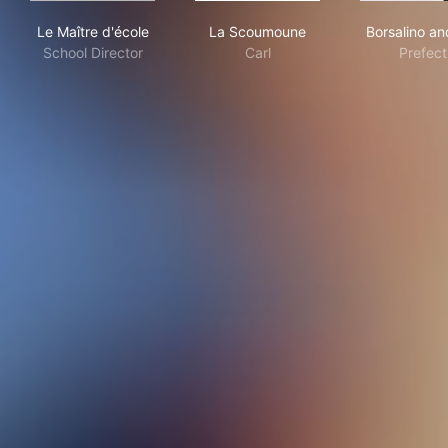
Le Maître d'école
La Scoumoune
Bor
Le Maître d'école
La Scoumoune
Borsalino an
School Director
Carl
Prefect