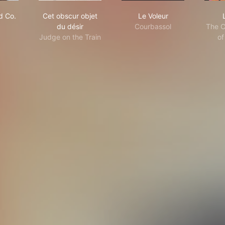
salino and Co.
Cet obscur objet du désir
Le Voleur
d Co.
Cet obscur objet
Le Voleur
du désir
Courbassol
The C
Judge on the Train
of