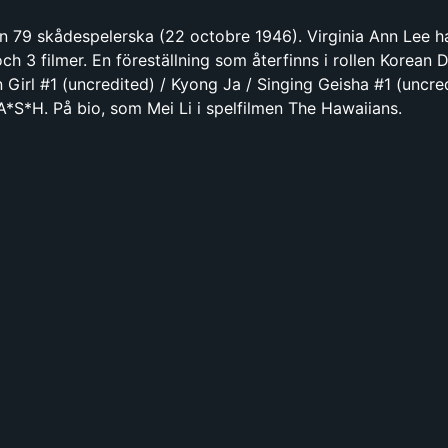
en 79 skådespelerska (22 octobre 1946). Virginia Ann Lee h
ch 3 filmer. En föreställning som återfinns i rollen Korean 
 Girl #1 (uncredited) / Kyong Ja / Singing Geisha #1 (uncred
A*S*H. På bio, som Mei Li i spelfilmen The Hawaiians.