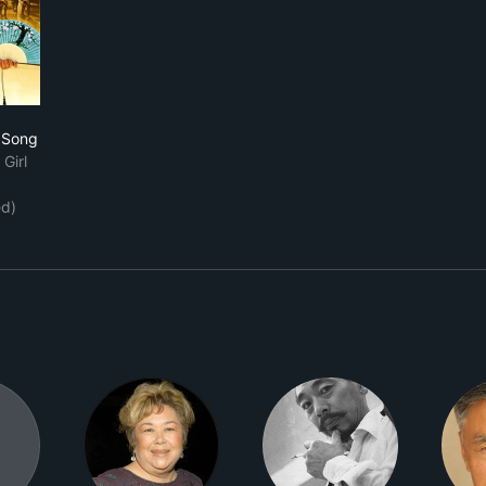
wer Drum Song
 Song
Girl
ed)