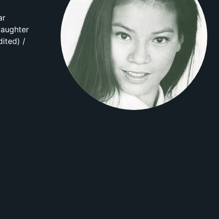
ar
Daughter
ited) /