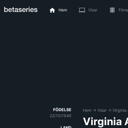
Hem
Visar
Filme
FÖDELSE
Hem
→
Visar
→
Virginia
22/10/1946
Virginia
LAND