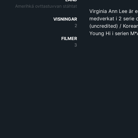
Amerihká ovttastuvvan stáhtat
Virginia Ann Lee är 
medverkat i 2 serie o
VISNINGAR
2
(uncredited) / Korean
Young Hi i serien M*
FILMER
3