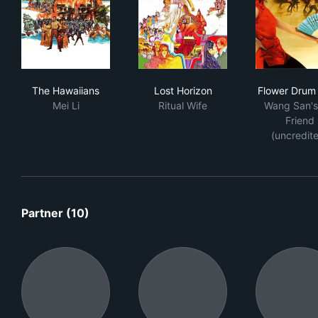
The Hawaiians
Lost Horizon
Flo
The Hawaiians
Lost Horizon
Flower Drum
Mei Li
Ritual Wife
Wang San's 
Friend
(uncredit
Partner (10)