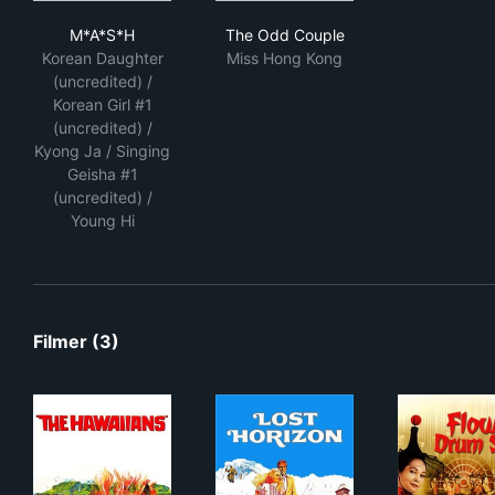
M*A*S*H
The Odd Couple
M*A*S*H
The Odd Couple
Korean Daughter
Miss Hong Kong
(uncredited) /
Korean Girl #1
(uncredited) /
Kyong Ja / Singing
Geisha #1
(uncredited) /
Young Hi
Filmer (3)