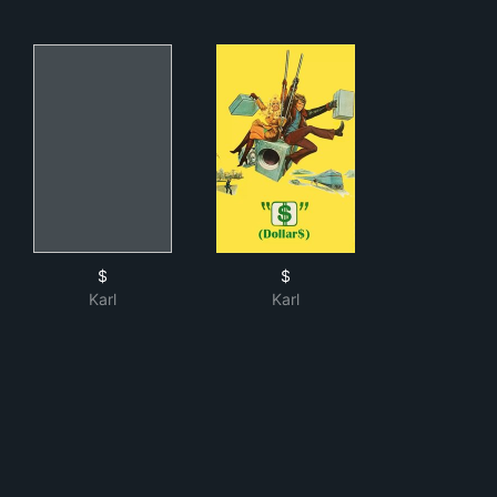
$
$
$
$
Karl
Karl