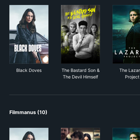
Black Doves
The Bastard Son & The Devil 
The
Black Doves
The Bastard Son &
The Laza
The Devil Himself
Project
Filmmanus (10)