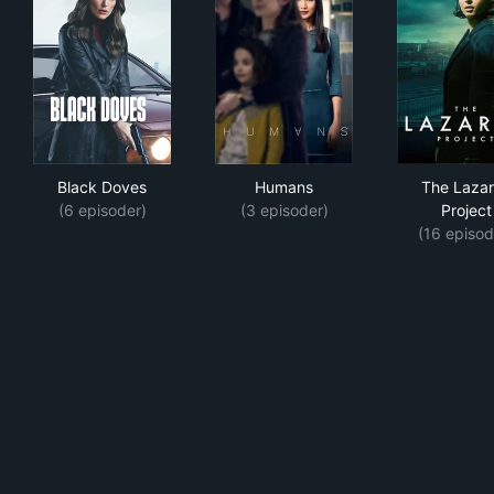
Black Doves
Humans
The
Black Doves
Humans
The Laza
(6 episoder)
(3 episoder)
Project
(16 episod