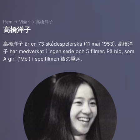
Hem
→
Visar
→
高橋洋子
高橋洋子
高橋洋子 är en 73 skådespelerska (11 mai 1953). 高橋洋
子 har medverkat i ingen serie och 5 filmer. På bio, som
A girl ('Me') i spelfilmen 旅の重さ.